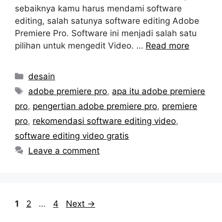
sebaiknya kamu harus mendami software
editing, salah satunya software editing Adobe
Premiere Pro. Software ini menjadi salah satu
pilihan untuk mengedit Video. …
Read more
Categories
desain
Tags
adobe premiere pro
,
apa itu adobe premiere
pro
,
pengertian adobe premiere pro
,
premiere
pro
,
rekomendasi software editing video
,
software editing video gratis
Leave a comment
Page
Page
Page
1
2
…
4
Next
→