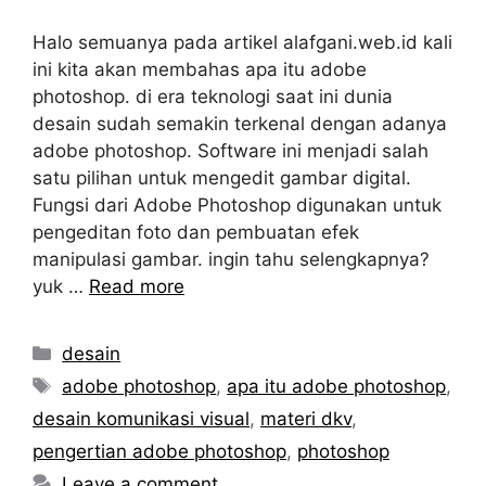
Halo semuanya pada artikel alafgani.web.id kali
ini kita akan membahas apa itu adobe
photoshop. di era teknologi saat ini dunia
desain sudah semakin terkenal dengan adanya
adobe photoshop. Software ini menjadi salah
satu pilihan untuk mengedit gambar digital.
Fungsi dari Adobe Photoshop digunakan untuk
pengeditan foto dan pembuatan efek
manipulasi gambar. ingin tahu selengkapnya?
yuk …
Read more
Categories
desain
Tags
adobe photoshop
,
apa itu adobe photoshop
,
desain komunikasi visual
,
materi dkv
,
pengertian adobe photoshop
,
photoshop
Leave a comment