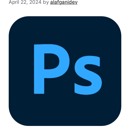
April 22, 2024
by
alafganidev