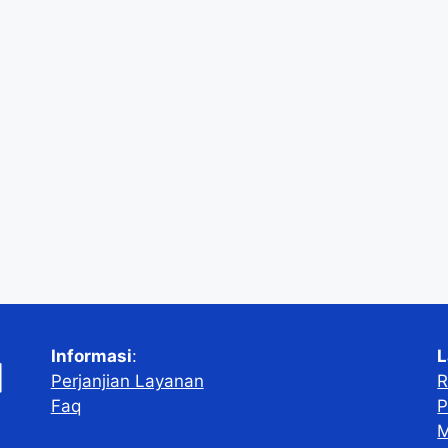
Informasi
:
L
Perjanjian Layanan
R
Faq
P
M