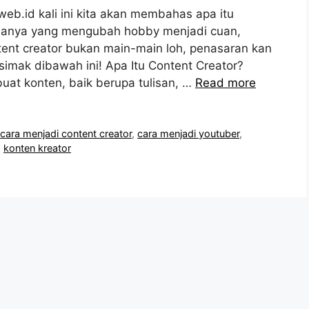
web.id kali ini kita akan membahas apa itu
rjanya yang mengubah hobby menjadi cuan,
nt creator bukan main-main loh, penasaran kan
simak dibawah ini! Apa Itu Content Creator?
at konten, baik berupa tulisan, …
Read more
,
cara menjadi content creator
,
cara menjadi youtuber
,
,
konten kreator