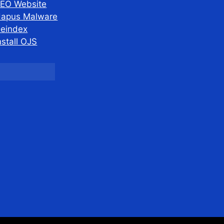
EO Website
apus Malware
eindex
nstall OJS