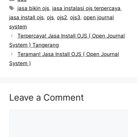
Tags
jasa bikin ojs
,
jasa instalasi ojs terpercaya
,
jasa install ojs
,
ojs
,
ojs2
,
ojs3
,
open journal
system
Terpercaya! Jasa Install OJS ( Open Journal
System ) Tangerang
Teraman! Jasa Install OJS ( Open Journal
System )
Leave a Comment
Comment