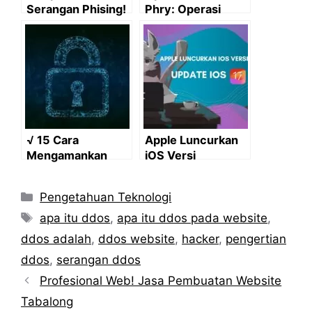
Serangan Phising!
Phry: Operasi
Inilah Jenis-Jenis
Besar Mengatasi
Serangannya Yang
Serangan Phising
Bisa Saja
Terbesar Di
Menyerang Kamu
Amerika
√ 15 Cara
Apple Luncurkan
Mengamankan
iOS Versi
Website Dari
Terbarunya:
Serangan Hacker
Update iOS 17
Categories
Pengetahuan Teknologi
Tags
apa itu ddos
,
apa itu ddos pada website
,
ddos adalah
,
ddos website
,
hacker
,
pengertian
ddos
,
serangan ddos
Profesional Web! Jasa Pembuatan Website
Tabalong