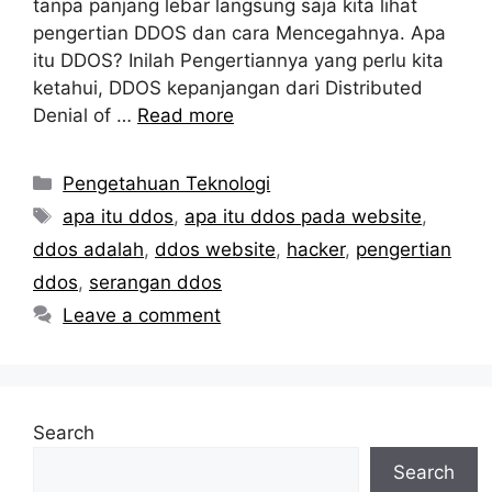
tanpa panjang lebar langsung saja kita lihat
pengertian DDOS dan cara Mencegahnya. Apa
itu DDOS? Inilah Pengertiannya yang perlu kita
ketahui, DDOS kepanjangan dari Distributed
Denial of …
Read more
Categories
Pengetahuan Teknologi
Tags
apa itu ddos
,
apa itu ddos pada website
,
ddos adalah
,
ddos website
,
hacker
,
pengertian
ddos
,
serangan ddos
Leave a comment
Search
Search