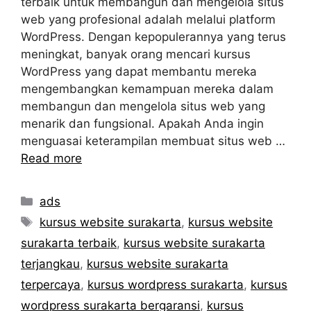
terbaik untuk membangun dan mengelola situs
web yang profesional adalah melalui platform
WordPress. Dengan kepopulerannya yang terus
meningkat, banyak orang mencari kursus
WordPress yang dapat membantu mereka
mengembangkan kemampuan mereka dalam
membangun dan mengelola situs web yang
menarik dan fungsional. Apakah Anda ingin
menguasai keterampilan membuat situs web …
Read more
Categories
ads
Tags
kursus website surakarta
,
kursus website
surakarta terbaik
,
kursus website surakarta
terjangkau
,
kursus website surakarta
terpercaya
,
kursus wordpress surakarta
,
kursus
wordpress surakarta bergaransi
,
kursus