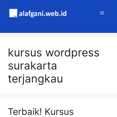
Skip
to
MENU
content
kursus wordpress
surakarta
terjangkau
Terbaik! Kursus