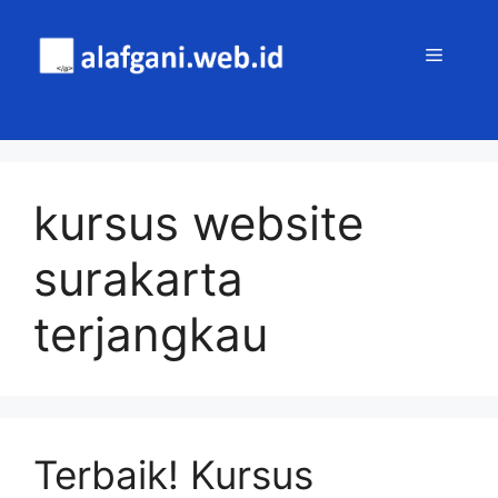
Skip
to
MENU
content
kursus website
surakarta
terjangkau
Terbaik! Kursus