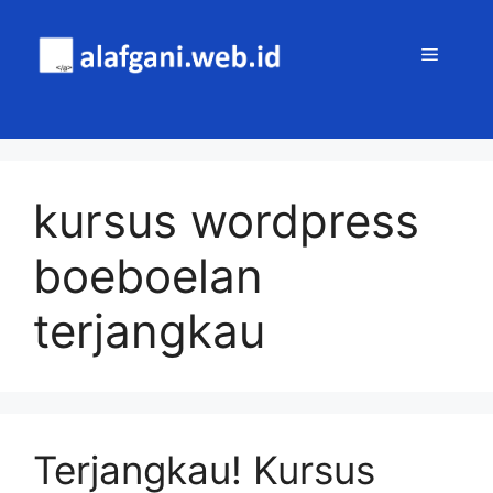
Skip
to
MENU
content
kursus wordpress
boeboelan
terjangkau
Terjangkau! Kursus