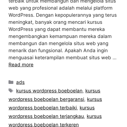
terbaik untuk membangun dan mengelola situs
web yang profesional adalah melalui platform
WordPress. Dengan kepopulerannya yang terus
meningkat, banyak orang mencari kursus
WordPress yang dapat membantu mereka
mengembangkan kemampuan mereka dalam
membangun dan mengelola situs web yang
menarik dan fungsional. Apakah Anda ingin
menguasai keterampilan membuat situs web …
Read more
Categories
ads
Tags
kursus wordpress boeboelan
,
kursus
wordpress boeboelan bergaransi
,
kursus
wordpress boeboelan terbaiki
,
kursus
wordpress boeboelan terjangkau
,
kursus
wordpress boeboelan terkeren