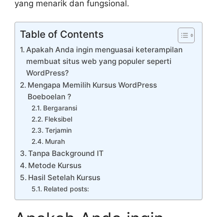
yang menarik dan fungsional.
Table of Contents
Apakah Anda ingin menguasai keterampilan
membuat situs web yang populer seperti
WordPress?
Mengapa Memilih Kursus WordPress
Boeboelan ?
Bergaransi
Fleksibel
Terjamin
Murah
Tanpa Background IT
Metode Kursus
Hasil Setelah Kursus
Related posts: