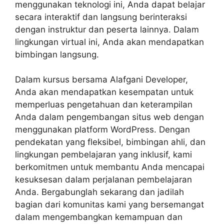
menggunakan teknologi ini, Anda dapat belajar
secara interaktif dan langsung berinteraksi
dengan instruktur dan peserta lainnya. Dalam
lingkungan virtual ini, Anda akan mendapatkan
bimbingan langsung.
Dalam kursus bersama Alafgani Developer,
Anda akan mendapatkan kesempatan untuk
memperluas pengetahuan dan keterampilan
Anda dalam pengembangan situs web dengan
menggunakan platform WordPress. Dengan
pendekatan yang fleksibel, bimbingan ahli, dan
lingkungan pembelajaran yang inklusif, kami
berkomitmen untuk membantu Anda mencapai
kesuksesan dalam perjalanan pembelajaran
Anda. Bergabunglah sekarang dan jadilah
bagian dari komunitas kami yang bersemangat
dalam mengembangkan kemampuan dan