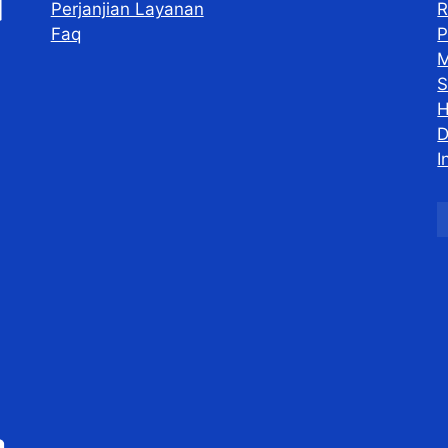
Perjanjian Layanan
R
Faq
P
M
S
H
D
I