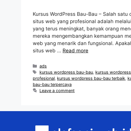
Kursus WordPress Bau-Bau – Salah satu 
situs web yang profesional adalah melal
yang terus meningkat, banyak orang me
mereka mengembangkan kemampuan mer
web yang menarik dan fungsional. Apak
situs web …
Read more
Categories
ads
Tags
kursus wordpress bau-bau
,
kursus wordpress
profesional
,
kursus wordpress bau-bau terbaik
,
k
bau-bau terpercaya
Leave a comment