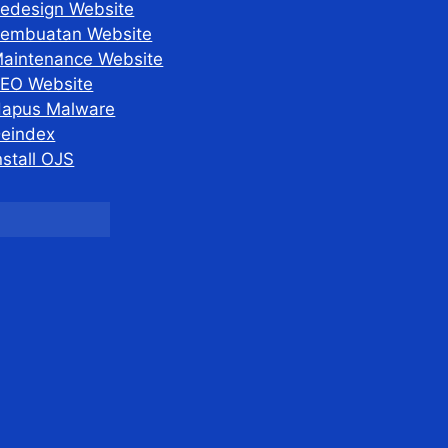
edesign Website
embuatan Website
aintenance Website
EO Website
apus Malware
eindex
nstall OJS