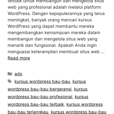
terbaik untuk membangun dan mengelola situs
web yang profesional adalah melalui platform
WordPress. Dengan kepopulerannya yang terus
meningkat, banyak orang mencari kursus
WordPress yang dapat membantu mereka
mengembangkan kemampuan mereka dalam
membangun dan mengelola situs web yang
menarik dan fungsional. Apakah Anda ingin
menguasai keterampilan membuat situs web …
Read more
Categories
ads
Tags
kursus wordpress bau-bau
,
kursus
wordpress bau-bau bergaransi
,
kursus
wordpress bau-bau profesional
,
kursus
wordpress bau-bau terbaik
,
kursus wordpress
bau-bau terjangkau
,
kursus wordpress bau-bau