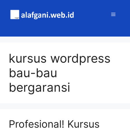
Skip
to
MENU
content
kursus wordpress
bau-bau
bergaransi
Profesional! Kursus