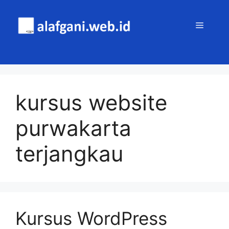
Skip
to
MENU
content
kursus website
purwakarta
terjangkau
Kursus WordPress