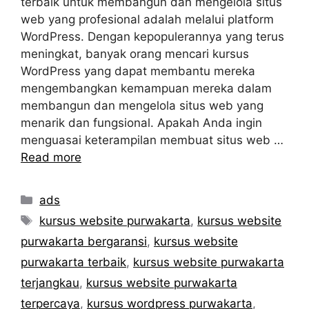
terbaik untuk membangun dan mengelola situs
web yang profesional adalah melalui platform
WordPress. Dengan kepopulerannya yang terus
meningkat, banyak orang mencari kursus
WordPress yang dapat membantu mereka
mengembangkan kemampuan mereka dalam
membangun dan mengelola situs web yang
menarik dan fungsional. Apakah Anda ingin
menguasai keterampilan membuat situs web …
Read more
Categories
ads
Tags
kursus website purwakarta
,
kursus website
purwakarta bergaransi
,
kursus website
purwakarta terbaik
,
kursus website purwakarta
terjangkau
,
kursus website purwakarta
terpercaya
,
kursus wordpress purwakarta
,