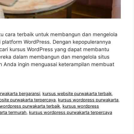
tu cara terbaik untuk membangun dan mengelola
ui platform WordPress. Dengan kepopulerannya
ncari kursus WordPress yang dapat membantu
eka dalam membangun dan mengelola situs
ah Anda ingin menguasai keterampilan membuat
rwakarta bergaransi
,
kursus website purwakarta terbaik
,
site purwakarta terpercaya
,
kursus wordpress purwakarta
,
wordpress purwakarta terbaik
,
kursus wordpress
rta termurah
,
kursus wordpress purwakarta terpercaya