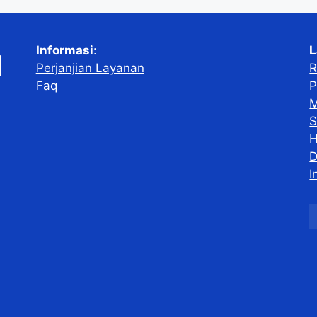
Informasi
:
L
Perjanjian Layanan
R
Faq
P
M
S
H
D
I