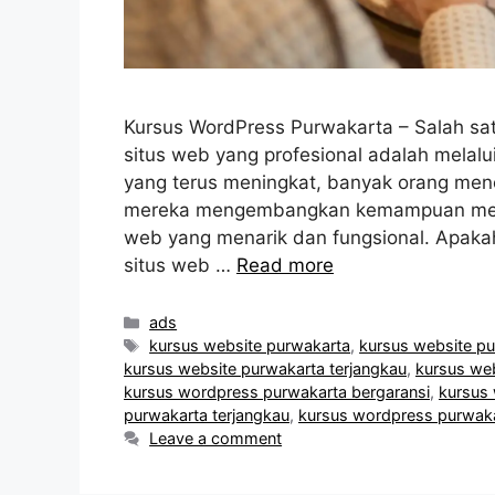
Kursus WordPress Purwakarta – Salah sa
situs web yang profesional adalah melal
yang terus meningkat, banyak orang me
mereka mengembangkan kemampuan mer
web yang menarik dan fungsional. Apak
situs web …
Read more
Categories
ads
Tags
kursus website purwakarta
,
kursus website pu
kursus website purwakarta terjangkau
,
kursus web
kursus wordpress purwakarta bergaransi
,
kursus 
purwakarta terjangkau
,
kursus wordpress purwaka
Leave a comment