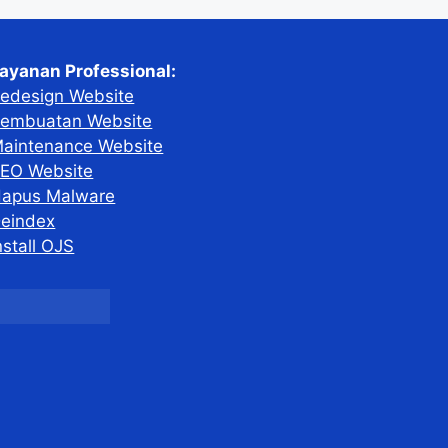
ayanan Professional:
edesign Website
embuatan Website
aintenance Website
EO Website
apus Malware
eindex
nstall OJS