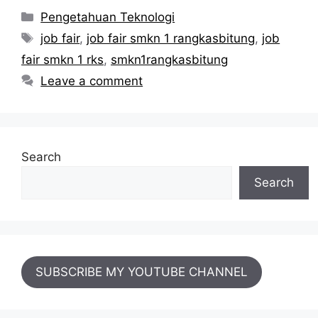
Categories
Pengetahuan Teknologi
Tags
job fair
,
job fair smkn 1 rangkasbitung
,
job
fair smkn 1 rks
,
smkn1rangkasbitung
Leave a comment
Search
Search
SUBSCRIBE MY YOUTUBE CHANNEL