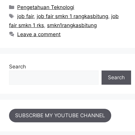
Categories
Pengetahuan Teknologi
Tags
job fair
,
job fair smkn 1 rangkasbitung
,
job
fair smkn 1 rks
,
smkn1rangkasbitung
Leave a comment
Search
Search
SUBSCRIBE MY YOUTUBE CHANNEL