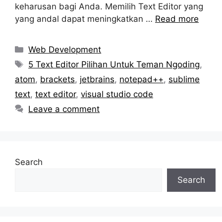
keharusan bagi Anda. Memilih Text Editor yang
yang andal dapat meningkatkan …
Read more
Categories
Web Development
Tags
5 Text Editor Pilihan Untuk Teman Ngoding
,
atom
,
brackets
,
jetbrains
,
notepad++
,
sublime
text
,
text editor
,
visual studio code
Leave a comment
Search
Search