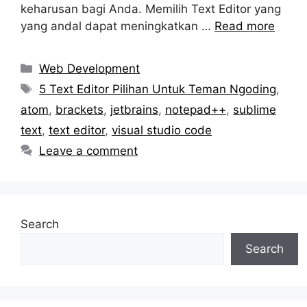
keharusan bagi Anda. Memilih Text Editor yang
yang andal dapat meningkatkan …
Read more
Categories
Web Development
Tags
5 Text Editor Pilihan Untuk Teman Ngoding
,
atom
,
brackets
,
jetbrains
,
notepad++
,
sublime
text
,
text editor
,
visual studio code
Leave a comment
Search
Search