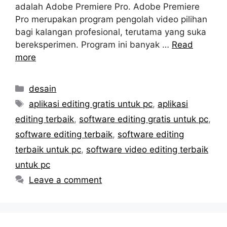
adalah Adobe Premiere Pro. Adobe Premiere
Pro merupakan program pengolah video pilihan
bagi kalangan profesional, terutama yang suka
bereksperimen. Program ini banyak …
Read
more
Categories
desain
Tags
aplikasi editing gratis untuk pc
,
aplikasi
editing terbaik
,
software editing gratis untuk pc
,
software editing terbaik
,
software editing
terbaik untuk pc
,
software video editing terbaik
untuk pc
Leave a comment