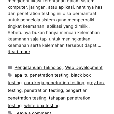
mengidentifikasi kerentanan dalam sistem
komputer, jaringan, atau aplikasi. nantinya hasil
dari penetration testing ini bisa bermanfaat
untuk pengelola sistem guna memperbaiki
tingkat keamanan aplikasi yang dimiliki.
Sebetulnya bukan hanya mencari kelemahan
keamanan saja tapi untuk meningkatkan
keamanan serta kelemahan tersebut dapat …
Read more
Categories
Pengetahuan Teknologi
,
Web Development
Tags
apa itu penetration testing
,
black box
testing
,
cara kerja penetration testing
,
grey box
testing
,
penetration testing
,
pengertian
penetration testing
,
tahapan penetration
testing
,
white box testing
Leave a comment