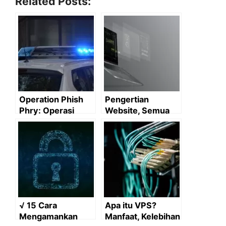
Related Posts:
Operation Phish
Pengertian
Phry: Operasi
Website, Semua
Besar Mengatasi
Penjelasan Ada di
Serangan Phising
sini!
Terbesar Di
Amerika
√ 15 Cara
Apa itu VPS?
Mengamankan
Manfaat, Kelebihan