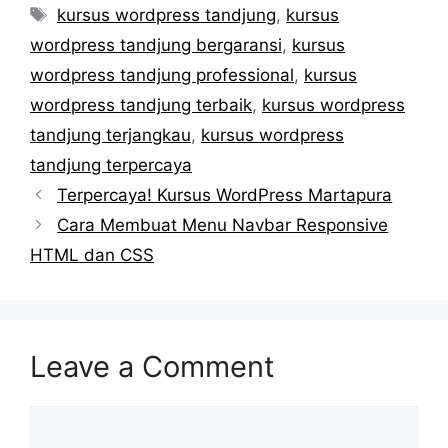
Tags
kursus wordpress tandjung
,
kursus
wordpress tandjung bergaransi
,
kursus
wordpress tandjung professional
,
kursus
wordpress tandjung terbaik
,
kursus wordpress
tandjung terjangkau
,
kursus wordpress
tandjung terpercaya
Terpercaya! Kursus WordPress Martapura
Cara Membuat Menu Navbar Responsive
HTML dan CSS
Leave a Comment
Comment