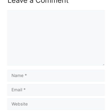
Leave a Comment
Comment
Name
Email
Website