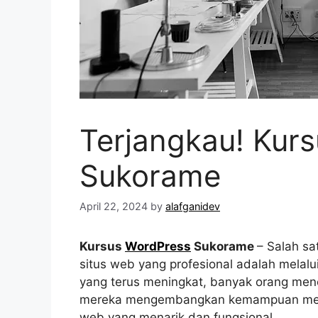
Terjangkau! Kur
Sukorame
April 22, 2024
by
alafganidev
Kursus
WordPress
Sukorame
– Salah s
situs web yang profesional adalah melal
yang terus meningkat, banyak orang me
mereka mengembangkan kemampuan mer
web yang menarik dan fungsional.