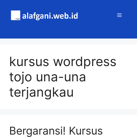
Skip
to
MENU
content
kursus wordpress
tojo una-una
terjangkau
Bergaransi! Kursus