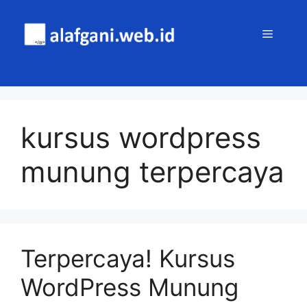
Skip
to
MENU
content
kursus wordpress
munung terpercaya
Terpercaya! Kursus
WordPress Munung