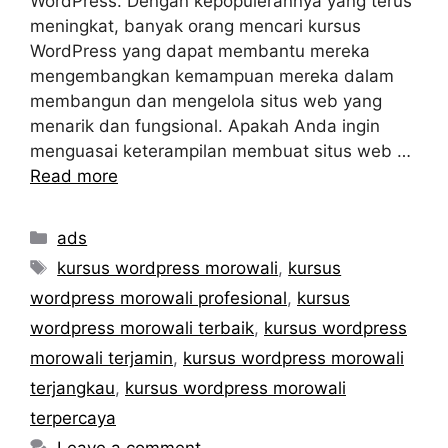
WordPress. Dengan kepopulerannya yang terus
meningkat, banyak orang mencari kursus
WordPress yang dapat membantu mereka
mengembangkan kemampuan mereka dalam
membangun dan mengelola situs web yang
menarik dan fungsional. Apakah Anda ingin
menguasai keterampilan membuat situs web …
Read more
Categories
ads
Tags
kursus wordpress morowali
,
kursus
wordpress morowali profesional
,
kursus
wordpress morowali terbaik
,
kursus wordpress
morowali terjamin
,
kursus wordpress morowali
terjangkau
,
kursus wordpress morowali
terpercaya