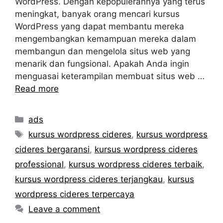
WordPress. Dengan kepopulerannya yang terus
meningkat, banyak orang mencari kursus
WordPress yang dapat membantu mereka
mengembangkan kemampuan mereka dalam
membangun dan mengelola situs web yang
menarik dan fungsional. Apakah Anda ingin
menguasai keterampilan membuat situs web …
Read more
Categories
ads
Tags
kursus wordpress cideres
,
kursus wordpress
cideres bergaransi
,
kursus wordpress cideres
professional
,
kursus wordpress cideres terbaik
,
kursus wordpress cideres terjangkau
,
kursus
wordpress cideres terpercaya
Leave a comment