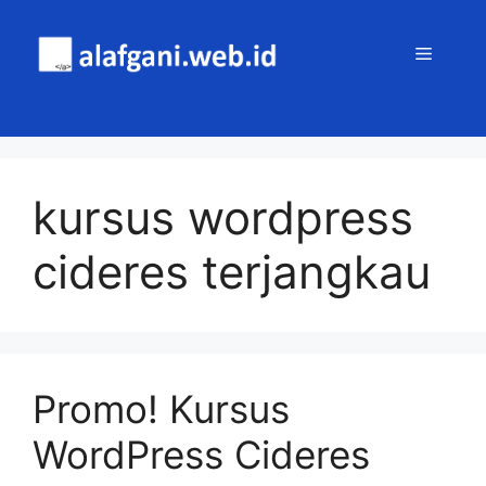
Skip
to
MENU
content
kursus wordpress
cideres terjangkau
Promo! Kursus
WordPress Cideres