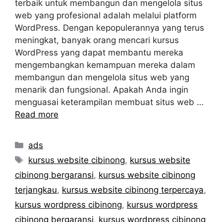
terbaik untuk membangun dan mengelola situs
web yang profesional adalah melalui platform
WordPress. Dengan kepopulerannya yang terus
meningkat, banyak orang mencari kursus
WordPress yang dapat membantu mereka
mengembangkan kemampuan mereka dalam
membangun dan mengelola situs web yang
menarik dan fungsional. Apakah Anda ingin
menguasai keterampilan membuat situs web …
Read more
Categories
ads
Tags
kursus website cibinong
,
kursus website
cibinong bergaransi
,
kursus website cibinong
terjangkau
,
kursus website cibinong terpercaya
,
kursus wordpress cibinong
,
kursus wordpress
cibinong bergaransi
,
kursus wordpress cibinong