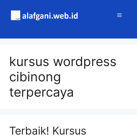
Skip
to
MENU
content
kursus wordpress
cibinong
terpercaya
Terbaik! Kursus