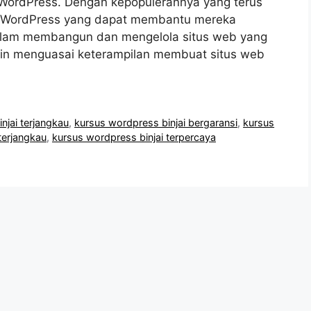
m WordPress. Dengan kepopulerannya yang terus
s WordPress yang dapat membantu mereka
am membangun dan mengelola situs web yang
gin menguasai keterampilan membuat situs web
njai terjangkau
,
kursus wordpress binjai bergaransi
,
kursus
terjangkau
,
kursus wordpress binjai terpercaya