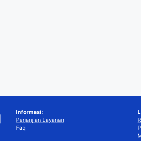
Informasi
:
L
Perjanjian Layanan
R
Faq
P
M