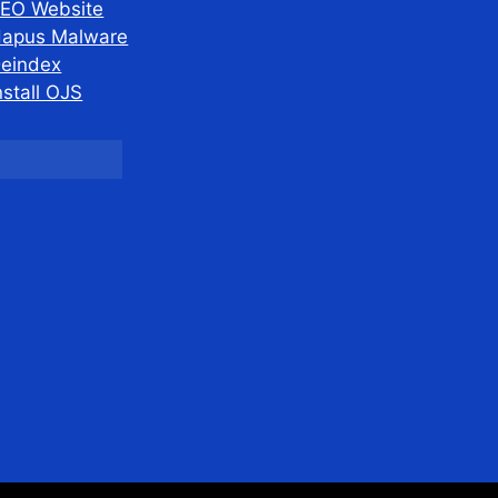
EO Website
apus Malware
eindex
nstall OJS