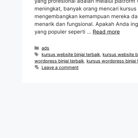
yang profesional adalah melalui platfor
meningkat, banyak orang mencari kursu
mengembangkan kemampuan mereka dal
menarik dan fungsional. Apakah Anda in
yang populer seperti …
Read more
Categories
ads
Tags
kursus website binjai terbaik
,
kursus website bi
wordpress binjai terbaik
,
kursus wordpress binjai 
Leave a comment