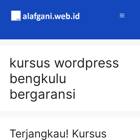
Skip
to
MENU
content
kursus wordpress
bengkulu
bergaransi
Terjangkau! Kursus