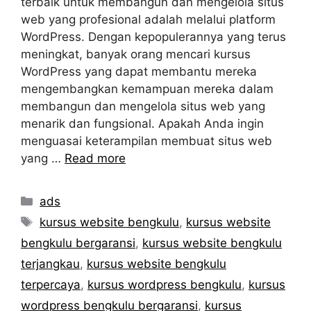
terbaik untuk membangun dan mengelola situs
web yang profesional adalah melalui platform
WordPress. Dengan kepopulerannya yang terus
meningkat, banyak orang mencari kursus
WordPress yang dapat membantu mereka
mengembangkan kemampuan mereka dalam
membangun dan mengelola situs web yang
menarik dan fungsional. Apakah Anda ingin
menguasai keterampilan membuat situs web
yang …
Read more
Categories
ads
Tags
kursus website bengkulu
,
kursus website
bengkulu bergaransi
,
kursus website bengkulu
terjangkau
,
kursus website bengkulu
terpercaya
,
kursus wordpress bengkulu
,
kursus
wordpress bengkulu bergaransi
,
kursus