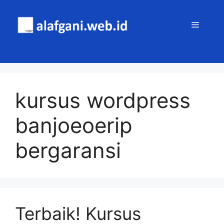
Skip
to
MENU
content
kursus wordpress
banjoeoerip
bergaransi
Terbaik! Kursus