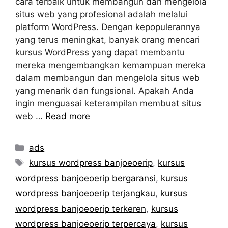
cara terbaik untuk membangun dan mengelola
situs web yang profesional adalah melalui
platform WordPress. Dengan kepopulerannya
yang terus meningkat, banyak orang mencari
kursus WordPress yang dapat membantu
mereka mengembangkan kemampuan mereka
dalam membangun dan mengelola situs web
yang menarik dan fungsional. Apakah Anda
ingin menguasai keterampilan membuat situs
web …
Read more
Categories
ads
Tags
kursus wordpress banjoeoerip
,
kursus
wordpress banjoeoerip bergaransi
,
kursus
wordpress banjoeoerip terjangkau
,
kursus
wordpress banjoeoerip terkeren
,
kursus
wordpress banjoeoerip terpercaya
,
kursus