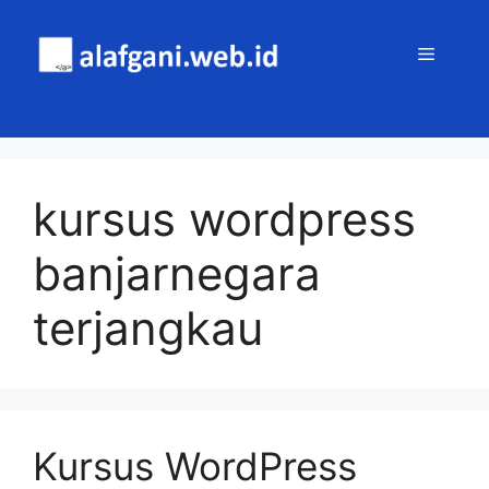
Skip
to
MENU
content
kursus wordpress
banjarnegara
terjangkau
Kursus WordPress