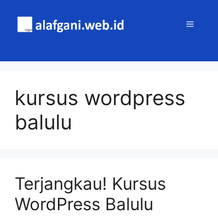
Skip
to
MENU
content
kursus wordpress
balulu
Terjangkau! Kursus
WordPress Balulu