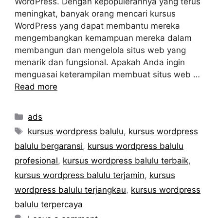
WordPress. Dengan kepopulerannya yang terus
meningkat, banyak orang mencari kursus
WordPress yang dapat membantu mereka
mengembangkan kemampuan mereka dalam
membangun dan mengelola situs web yang
menarik dan fungsional. Apakah Anda ingin
menguasai keterampilan membuat situs web …
Read more
Categories
ads
Tags
kursus wordpress balulu
,
kursus wordpress
balulu bergaransi
,
kursus wordpress balulu
profesional
,
kursus wordpress balulu terbaik
,
kursus wordpress balulu terjamin
,
kursus
wordpress balulu terjangkau
,
kursus wordpress
balulu terpercaya