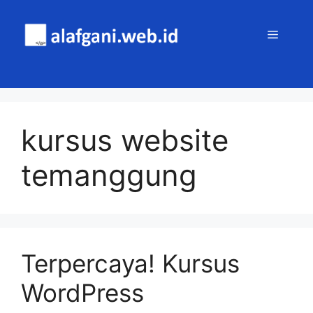
Skip
to
MENU
content
kursus website
temanggung
Terpercaya! Kursus
WordPress