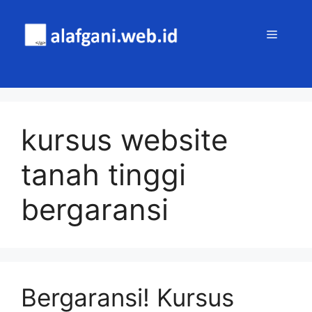
Skip
to
MENU
content
kursus website
tanah tinggi
bergaransi
Bergaransi! Kursus