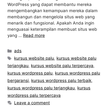
WordPress yang dapat membantu mereka
mengembangkan kemampuan mereka dalam
membangun dan mengelola situs web yang
menarik dan fungsional. Apakah Anda ingin
menguasai keterampilan membuat situs web
yang …
Read more
Categories
ads
Tags
kursus website palu
,
kursus website palu
terjangkau
,
kursus website palu terpercaya
,
kursus wordpress palu
,
kursus wordpress palu
bergaransi
,
kursus wordpress palu terbaik
,
kursus wordpress palu terjangkau
,
kursus
wordpress palu terpercaya
Leave a comment