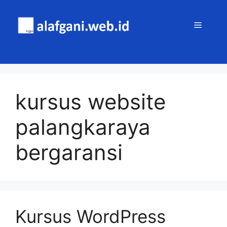
Skip
to
MENU
content
kursus website
palangkaraya
bergaransi
Kursus WordPress