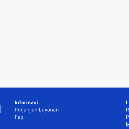
Informasi
:
L
Perjanjian Layanan
R
Faq
P
M