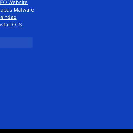
EO Website
apus Malware
eindex
nstall OJS