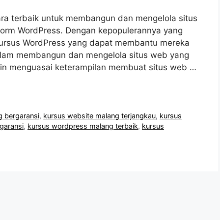
ara terbaik untuk membangun dan mengelola situs
atform WordPress. Dengan kepopulerannya yang
 kursus WordPress yang dapat membantu mereka
am membangun dan mengelola situs web yang
gin menguasai keterampilan membuat situs web …
g bergaransi
,
kursus website malang terjangkau
,
kursus
garansi
,
kursus wordpress malang terbaik
,
kursus