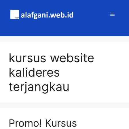
Skip
to
MENU
content
kursus website
kalideres
terjangkau
Promo! Kursus