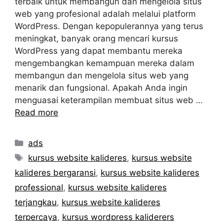
terbaik untuk membangun dan mengelola situs
web yang profesional adalah melalui platform
WordPress. Dengan kepopulerannya yang terus
meningkat, banyak orang mencari kursus
WordPress yang dapat membantu mereka
mengembangkan kemampuan mereka dalam
membangun dan mengelola situs web yang
menarik dan fungsional. Apakah Anda ingin
menguasai keterampilan membuat situs web …
Read more
Categories
ads
Tags
kursus website kalideres
,
kursus website
kalideres bergaransi
,
kursus website kalideres
professional
,
kursus website kalideres
terjangkau
,
kursus website kalideres
terpercaya
,
kursus wordpress kaliderers