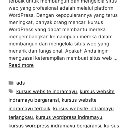
terbaik untuk membangun dan mengelola situs
web yang profesional adalah melalui platform
WordPress. Dengan kepopulerannya yang terus
meningkat, banyak orang mencari kursus
WordPress yang dapat membantu mereka
mengembangkan kemampuan mereka dalam
membangun dan mengelola situs web yang
menarik dan fungsional. Apakah Anda ingin
menguasai keterampilan membuat situs web …
Read more
Categories
ads
Tags
kursus website indramayu
,
kursus website
indramayu bergaransi
,
kursus website
indramayu terbaik
,
kursus website indramayu
terjangkau
,
kursus wordpress indramayu
,
kursus wordpress indramayu bergaransi
,
kursus