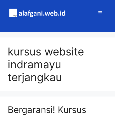
Skip
to
MENU
content
kursus website
indramayu
terjangkau
Bergaransi! Kursus