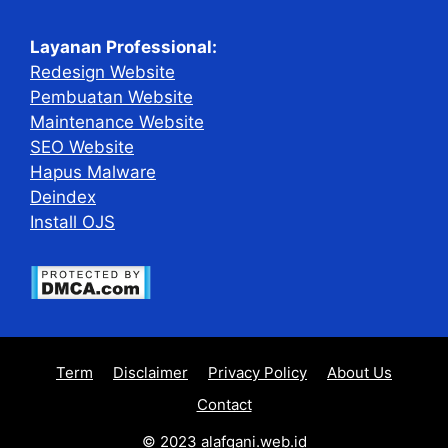
Layanan Professional:
Redesign Website
Pembuatan Website
Maintenance Website
SEO Website
Hapus Malware
Deindex
Install OJS
Term
Disclaimer
Privacy Policy
About Us
Contact
© 2023 alafgani.web.id