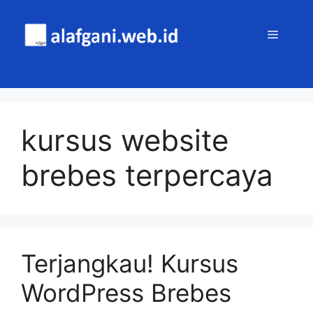
Skip
to
MENU
content
kursus website
brebes terpercaya
Terjangkau! Kursus
WordPress Brebes