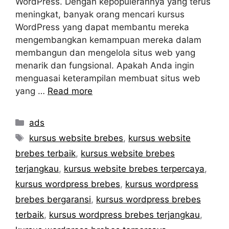
WordPress. Dengan kepopulerannya yang terus
meningkat, banyak orang mencari kursus
WordPress yang dapat membantu mereka
mengembangkan kemampuan mereka dalam
membangun dan mengelola situs web yang
menarik dan fungsional. Apakah Anda ingin
menguasai keterampilan membuat situs web
yang …
Read more
Categories
ads
Tags
kursus website brebes
,
kursus website
brebes terbaik
,
kursus website brebes
terjangkau
,
kursus website brebes terpercaya
,
kursus wordpress brebes
,
kursus wordpress
brebes bergaransi
,
kursus wordpress brebes
terbaik
,
kursus wordpress brebes terjangkau
,