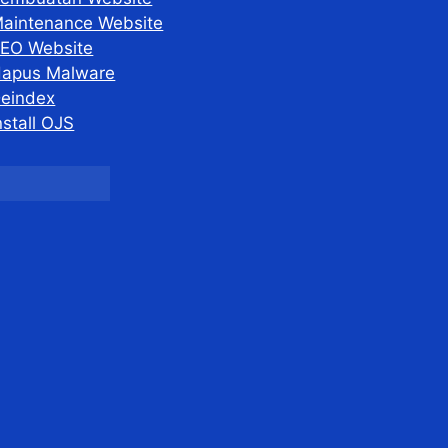
aintenance Website
EO Website
apus Malware
eindex
nstall OJS