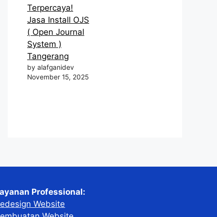
Terpercaya!
Jasa Install OJS
( Open Journal
System )
Tangerang
by alafganidev
November 15, 2025
ayanan Professional:
edesign Website
embuatan Website