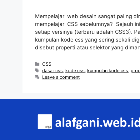
Mempelajari web desain sangat paling di
mempelajari CSS sebelumnya? Sejauh ini
setiap versinya (terbaru adalah CSS3). 
kumpulan kode css yang sering sekali di
disebut properti atau selektor yang dim
Categories
CSS
Tags
dasar css
,
kode css
,
kumpulan kode css
,
prop
Leave a comment