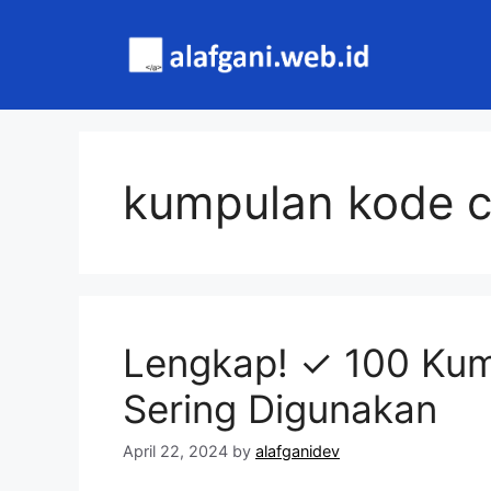
Skip
to
content
kumpulan kode 
Lengkap! ✓ 100 Ku
Sering Digunakan
April 22, 2024
by
alafganidev