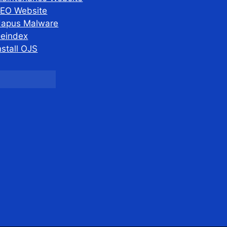
EO Website
apus Malware
eindex
nstall OJS