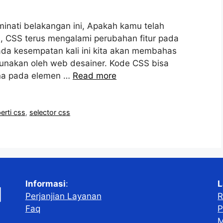
minati belakangan ini, Apakah kamu telah
, CSS terus mengalami perubahan fitur pada
Pada kesempatan kali ini kita akan membahas
gunakan oleh web desainer. Kode CSS bisa
ana pada elemen …
Read more
erti css
,
selector css
Informasi
:
L
Perjanjian Layanan
R
Faq
P
M