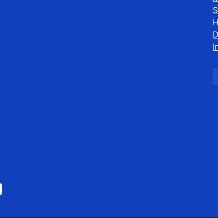
S
H
D
I