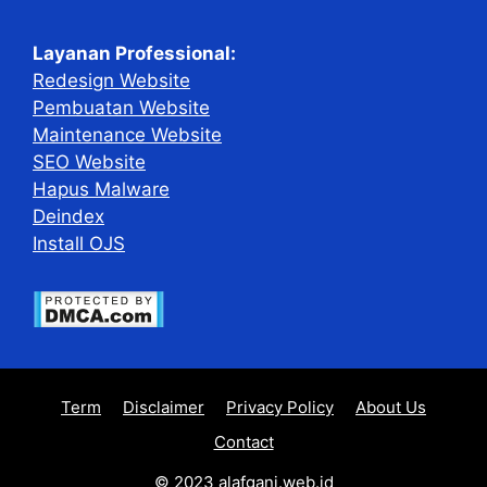
Layanan Professional:
Redesign Website
Pembuatan Website
Maintenance Website
SEO Website
Hapus Malware
Deindex
Install OJS
Term
Disclaimer
Privacy Policy
About Us
Contact
© 2023 alafgani.web.id