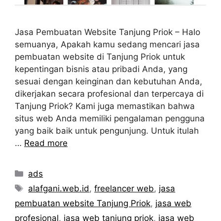
Jasa Pembuatan Website Tanjung Priok – Halo
semuanya, Apakah kamu sedang mencari jasa
pembuatan website di Tanjung Priok untuk
kepentingan bisnis atau pribadi Anda, yang
sesuai dengan keinginan dan kebutuhan Anda,
dikerjakan secara profesional dan terpercaya di
Tanjung Priok? Kami juga memastikan bahwa
situs web Anda memiliki pengalaman pengguna
yang baik baik untuk pengunjung. Untuk itulah
…
Read more
Categories
ads
Tags
alafgani.web.id
,
freelancer web
,
jasa
pembuatan website Tanjung Priok
,
jasa web
profesional
,
jasa web tanjung priok
,
jasa web