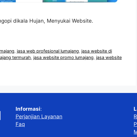
gopi dikala Hujan, Menyukai Website.
umajang
,
jasa web profesional lumajang
,
jasa website di
majang termurah
,
jasa website promo lumajang
,
jasa website
Informasi
:
L
Perjanjian Layanan
R
Faq
P
M