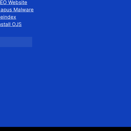
EO Website
apus Malware
eindex
nstall OJS