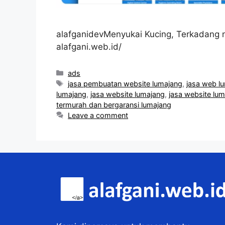
alafganidevMenyukai Kucing, Terkadang n
alafgani.web.id/
Categories
ads
Tags
jasa pembuatan website lumajang
,
jasa web l
lumajang
,
jasa website lumajang
,
jasa website lu
termurah dan bergaransi lumajang
Leave a comment