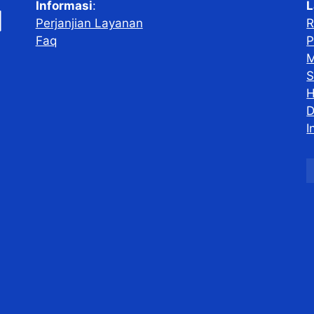
Informasi
:
L
Perjanjian Layanan
R
Faq
P
M
S
H
D
I