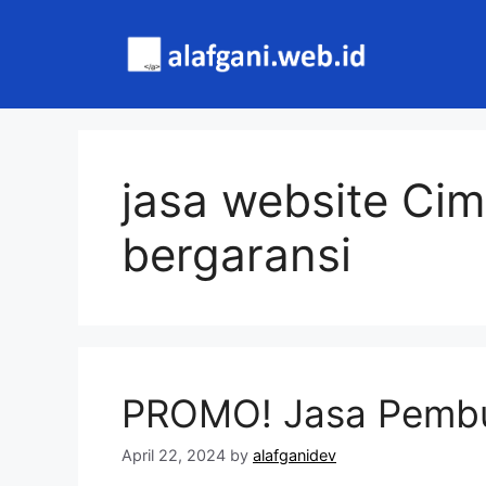
Skip
to
content
jasa website Cim
bergaransi
PROMO! Jasa Pembu
April 22, 2024
by
alafganidev