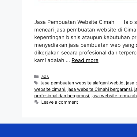
Jasa Pembuatan Website Cimahi – Halo s
mencari jasa pembuatan website di Cim
kepentingan bisnis ataupun kebutuhan pri
menyediakan jasa pembuatan web yang s
dikerjakan secara profesional dan terper
kami adalah …
Read more
Categories
ads
Tags
jasa pembuatan website alafgani.web.id
,
jasa
website cimahi
,
jasa website Cimahi bergaransi
,
j
profesional dan bergaransi
,
jasa website termurah
Leave a comment