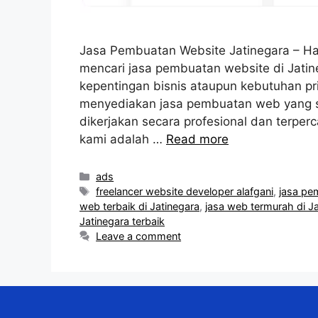
Jasa Pembuatan Website Jatinegara – Ha
mencari jasa pembuatan website di Jatin
kepentingan bisnis ataupun kebutuhan pri
menyediakan jasa pembuatan web yang s
dikerjakan secara profesional dan terper
kami adalah …
Read more
Categories
ads
Tags
freelancer website developer alafgani
,
jasa pe
web terbaik di Jatinegara
,
jasa web termurah di J
Jatinegara terbaik
Leave a comment