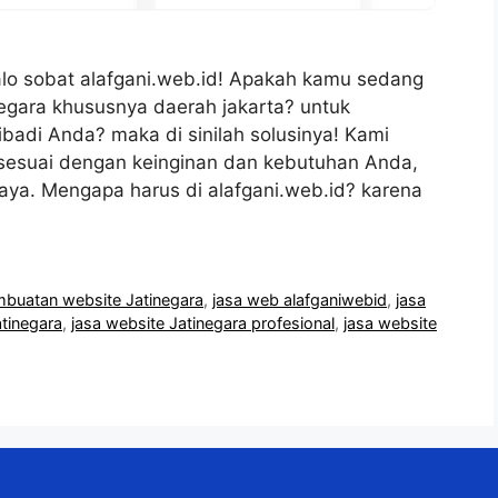
lo sobat alafgani.web.id! Apakah kamu sedang
egara khususnya daerah jakarta? untuk
badi Anda? maka di sinilah solusinya! Kami
esuai dengan keinginan dan kebutuhan Anda,
caya. Mengapa harus di alafgani.web.id? karena
mbuatan website Jatinegara
,
jasa web alafganiwebid
,
jasa
atinegara
,
jasa website Jatinegara profesional
,
jasa website