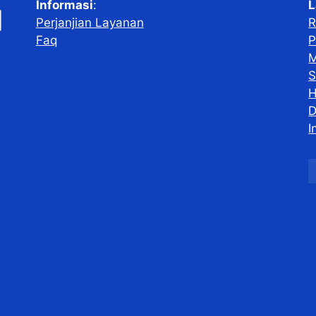
Informasi
:
L
Perjanjian Layanan
R
Faq
P
M
S
H
D
I