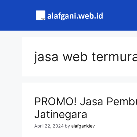
Skip
to
content
jasa web termura
PROMO! Jasa Pembu
Jatinegara
April 22, 2024
by
alafganidev