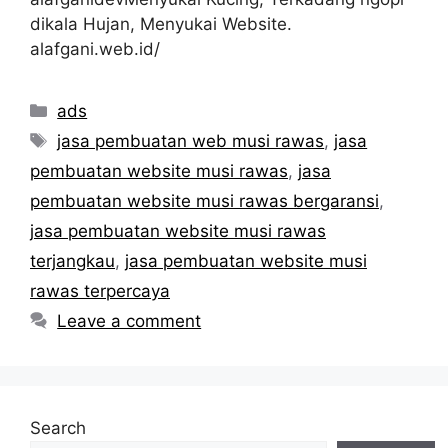
dikala Hujan, Menyukai Website.
alafgani.web.id/
Categories
ads
Tags
jasa pembuatan web musi rawas
,
jasa
pembuatan website musi rawas
,
jasa
pembuatan website musi rawas bergaransi
,
jasa pembuatan website musi rawas
terjangkau
,
jasa pembuatan website musi
rawas terpercaya
Leave a comment
Search