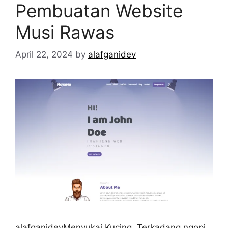
Pembuatan Website
Musi Rawas
April 22, 2024
by
alafganidev
alafganidevMenyukai Kucing, Terkadang ngopi