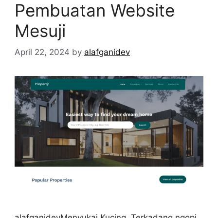
Pembuatan Website
Mesuji
April 22, 2024
by
alafganidev
alafganidevMenyukai Kucing, Terkadang ngopi