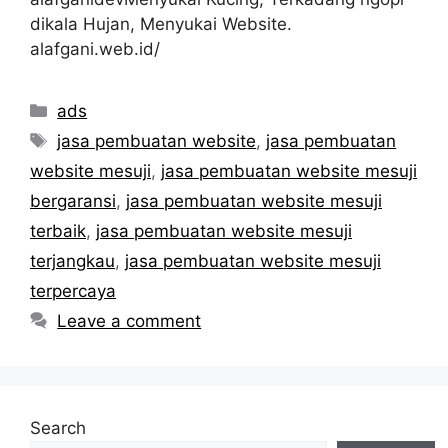
dikala Hujan, Menyukai Website.
alafgani.web.id/
Categories
ads
Tags
jasa pembuatan website
,
jasa pembuatan
website mesuji
,
jasa pembuatan website mesuji
bergaransi
,
jasa pembuatan website mesuji
terbaik
,
jasa pembuatan website mesuji
terjangkau
,
jasa pembuatan website mesuji
terpercaya
Leave a comment
Search