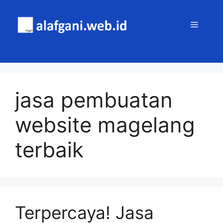
Skip
to
MENU
content
jasa pembuatan
website magelang
terbaik
Terpercaya! Jasa