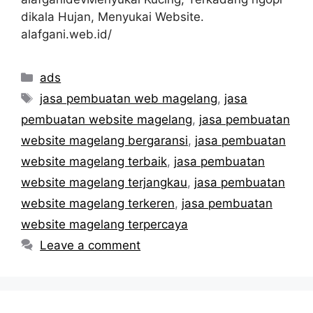
dikala Hujan, Menyukai Website.
alafgani.web.id/
Categories
ads
Tags
jasa pembuatan web magelang
,
jasa
pembuatan website magelang
,
jasa pembuatan
website magelang bergaransi
,
jasa pembuatan
website magelang terbaik
,
jasa pembuatan
website magelang terjangkau
,
jasa pembuatan
website magelang terkeren
,
jasa pembuatan
website magelang terpercaya
Leave a comment