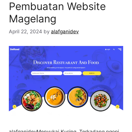
Pembuatan Website
Magelang
April 22, 2024
by
alafganidev
alafganidevMenyukai Kucing, Terkadang ngopi